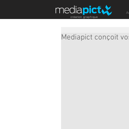
A
création graphique
Mediapict conçoit vos 