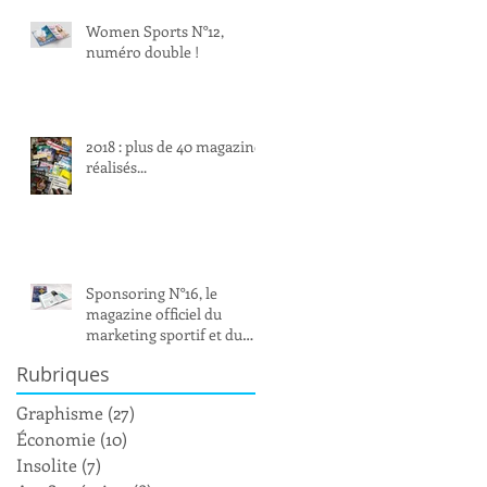
Women Sports N°12,
numéro double !
2018 : plus de 40 magazines
réalisés...
Sponsoring N°16, le
magazine officiel du
marketing sportif et du
sport-business
Rubriques
Graphisme
(27)
27 posts
Économie
(10)
10 posts
Insolite
(7)
7 posts