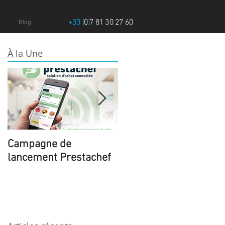
+33 (
0
)
7 81 30 27 60
Blog
À la Une
Campagne de
Le Major N°6 Spécial
lancement Prestachef
International