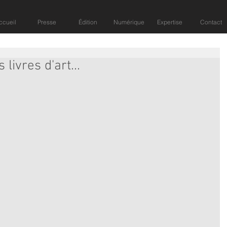
ccueil
Presse
Édition
Numérique
Expertise
Contact
livres d'art...