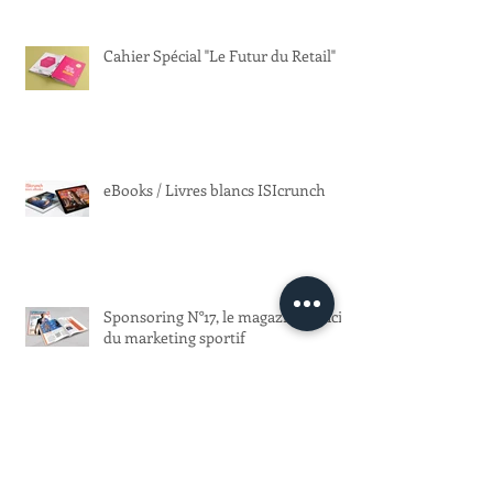
Cahier Spécial "Le Futur du Retail"
eBooks / Livres blancs ISIcrunch
Sponsoring N°17, le magazine officiel
du marketing sportif
Women Sports N°13 est paru avec un
dossier Spécial Yoga : cet été, on
respire !