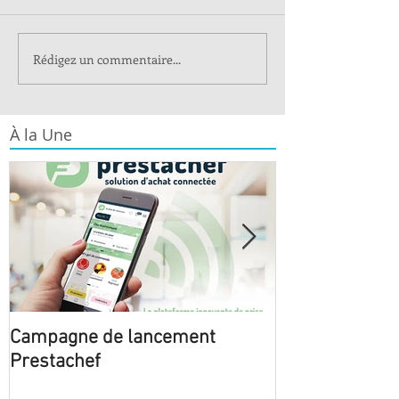
Rédigez un commentaire...
À la Une
Campagne de lancement
Le Major N°6 S
Prestachef
International