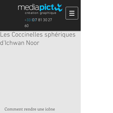
création graphique
+33 (
0
)
7 81 30 27
60
Les Coccinelles sphériques
d'Ichwan Noor
Comment rendre une icône 