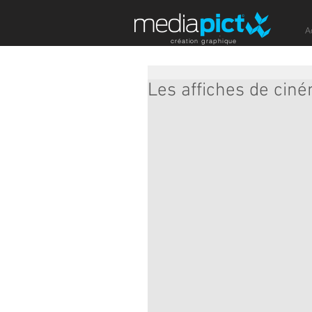
A
création graphique
Les affiches de cin