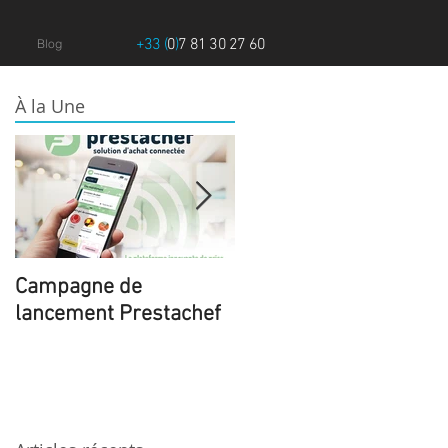
+33 (
0
)
7 81 30 27 60
Blog
À la Une
Campagne de
Le Major N°6 Spécial
lancement Prestachef
International