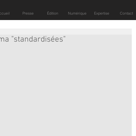
ccueil
Presse
Édition
Numérique
Expertise
Contact
éma "standardisées"