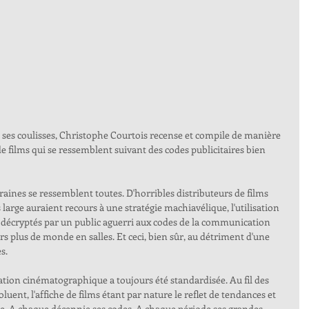
 ses coulisses, Christophe Courtois recense et compile de manière 
de films qui se ressemblent suivant des codes publicitaires bien 
raines se ressemblent toutes. D'horribles distributeurs de films 
s large auraient recours à une stratégie machiavélique, l'utilisation 
 décryptés par un public aguerri aux codes de la communication 
rs plus de monde en salles. Et ceci, bien sûr, au détriment d'une 
s.
tion cinématographique a toujours été standardisée. Au fil des 
uent, l'affiche de films étant par nature le reflet de tendances et 
. A chaque décennie ses codes. A chaque période ses grandes 