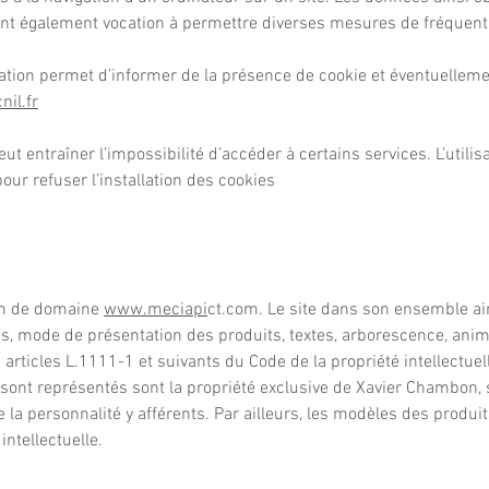
et ont également vocation à permettre diverses mesures de fréquent
ation permet d’informer de la présence de cookie et éventuelleme
il.fr
eut entraîner l’impossibilité d’accéder à certains services. L’utili
our refuser l’installation des cookies
om de domaine
www.meciapi
ct.com. Le site dans son ensemble ai
mode de présentation des produits, textes, arborescence, anima
 articles L.1111-1 et suivants du Code de la propriété intellectuel
 sont représentés sont la propriété exclusive de Xavier Chambon, se
 de la personnalité y afférents. Par ailleurs, les modèles des prod
intellectuelle.