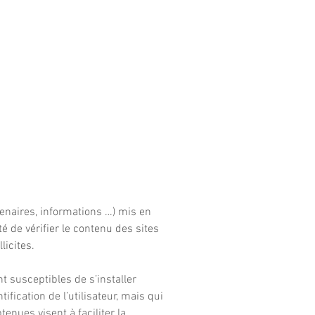
tenaires, informations …) mis en
té de vérifier le contenu des sites
licites.
t susceptibles de s’installer
ification de l’utilisateur, mais qui
enues visent à faciliter la