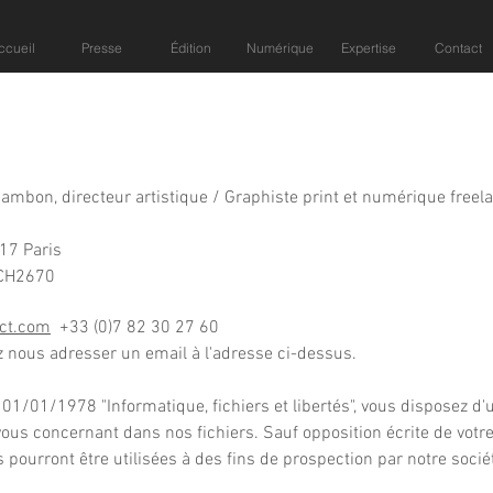
ccueil
Presse
Édition
Numérique
Expertise
Contact
ambon, directeur artistique / Graphiste print et numérique freel
017 Paris
° CH2670
ct.com
+33 (0)7 82 30 27 60
z nous adresser un email à l'adresse ci-dessus.
1/01/1978 "Informatique, fichiers et libertés", vous disposez d'un
ous concernant dans nos fichiers. Sauf opposition écrite de votre 
pourront être utilisées à des fins de prospection par notre socié