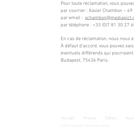
Pour toute réclamation, vous pouvez
par courrier : Xavier Chambon – 49
par email :
xchambon@mediapict.
par téléphone : +33 (0)7 81 30 27 6
En cas de réclamation, nous nous e
À défaut d’accord, vous pouvez sais
éventuels différends qui pourraient 
Budapest, 75436 Paris.
Accueil
Presse
Édition
Num
© 2025- Mediapict® - Tous droits réservés