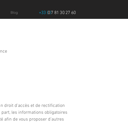
+33 (
0
)
7 81 30 27 60
Blog
ance
 droit d'accès et de rectification
part, les informations obligatoires
té afin de vous proposer d'autres