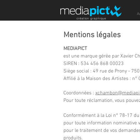
A
création graphique
Mentions légales
MEDIAPICT
est une marque gérée par Xavier Ch
SIREN : 534 456 868 00023
Siège social : 49 rue de Prony - 75
Affilié à la Maison des Artistes : n
Coordonnées :
xchambon@mediapi
Pour toute réclamation, vous pouve
Conformément à la Loi n° 78-17 du 0
pour toute information nominative v
pour le traitement de vos demandes 
produits.