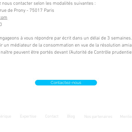
 nous contacter selon les modalités suivantes :
 rue de Prony - 75017 Paris
com
0
ngageons à vous répondre par écrit dans un délai de 3 semaines.
ir un médiateur de la consommation en vue de la résolution amiable
naître peuvent être portés devant l’Autorité de Contrôle prudentiel
Contactez-nous
érique
Expertise
Contact
Blog
Nos partenaires
Mentio