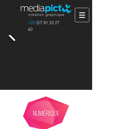
création graphique
+33 (
0
)
7 81 30 27
60