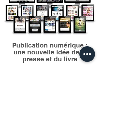
P
ublication numérique :
une nouvelle idée
de la
presse et du livre
Nous vous proposons une conception nouvelle
de la version papier de vos magazines, livres
ou catalogues sous une forme digitale enrichie
disponible en multi-supports mobiles (tablettes,
smartphones, web), incluant toutes sortes
d’actions interactives (vidéos, diaporamas,
images animées, musique, géolocalisation,
kiosque…).
Contactez-nous