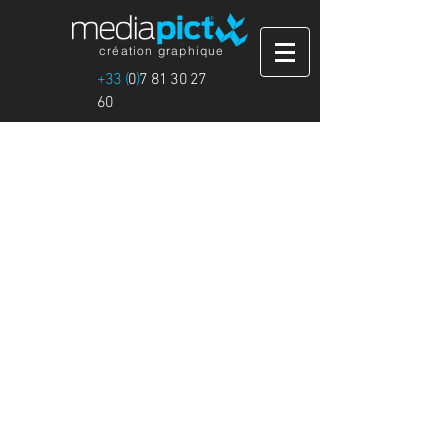
création graphique
+33 (
0
)
7 81 30 27
60