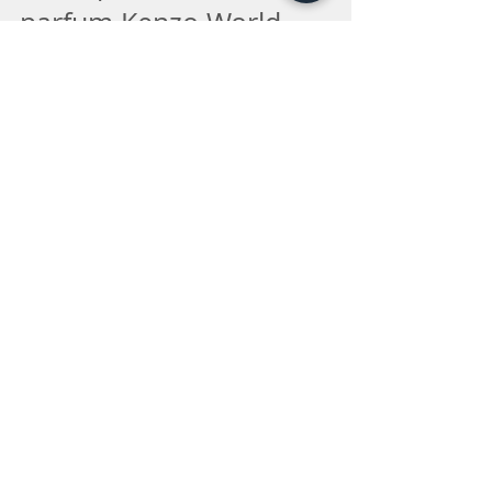
Jonze pour le lancement du
parfum Kenzo World
Pour le lancement de Kenzo World, le nouveau
parfum féminin de la marque, Kenzo a vu les
choses en grand avec une vidéo explosive...
À la Une