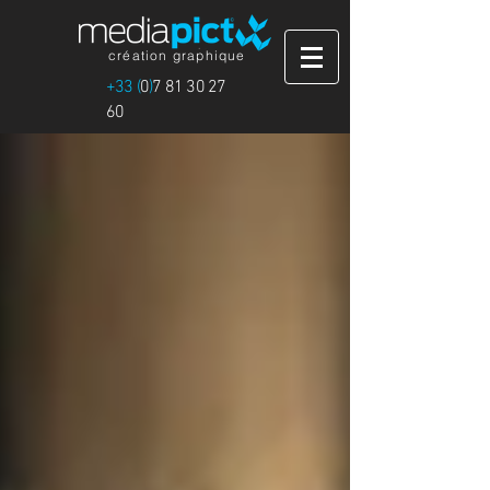
création graphique
+33 (
0
)
7 81 30 27
60