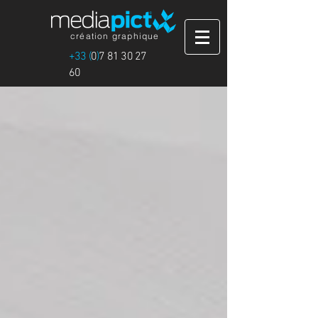
création graphique
+33 (
0
)
7 81 30 27
60