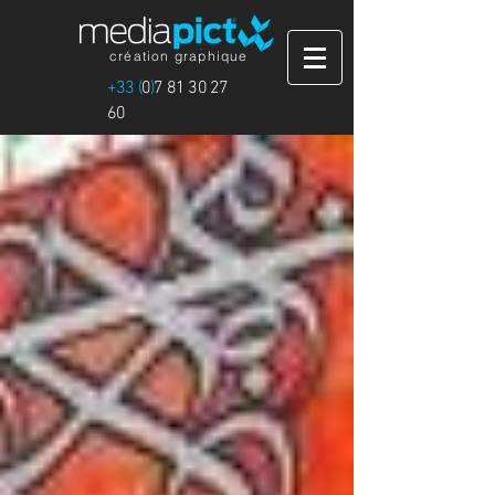
création graphique
+33 (
0
)
7 81 30 27
60