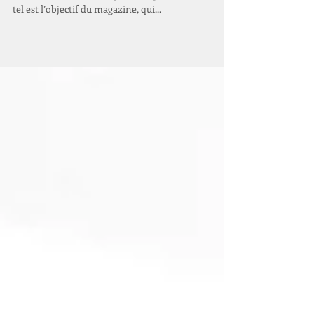
International
Découvrir en profondeur les écoles et préparer les
étudiants aux ultimes épreuves qui les attendent,
tel est l’objectif du magazine, qui...