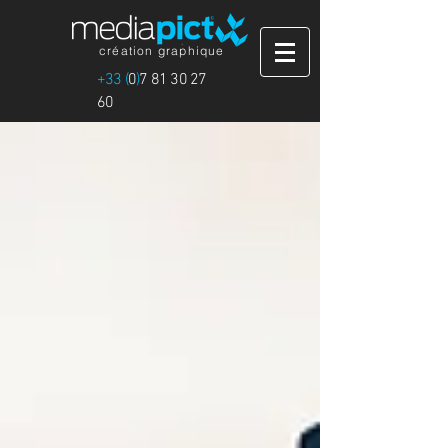
création graphique
+33 (
0
)
7 81 30 27
60