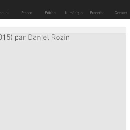
ccueil
Presse
Édition
Numérique
Expertise
Contact
15) par Daniel Rozin