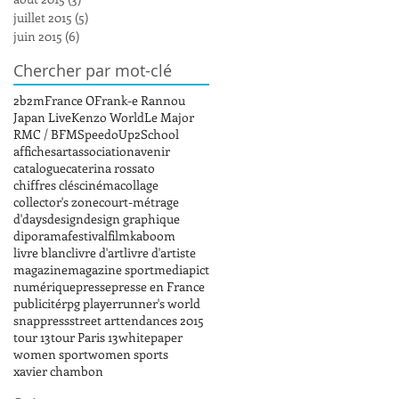
juillet 2015
(5)
5 posts
juin 2015
(6)
6 posts
Chercher par mot-clé
2b2m
France O
Frank-e Rannou
Japan Live
Kenzo World
Le Major
RMC / BFM
Speedo
Up2School
affiches
art
association
avenir
catalogue
caterina rossato
chiffres clés
cinéma
collage
collector's zone
court-métrage
d'days
design
design graphique
diporama
festival
film
kaboom
livre blanc
livre d'art
livre d'artiste
magazine
magazine sport
mediapict
numérique
presse
presse en France
publicité
rpg player
runner's world
snappress
street art
tendances 2015
tour 13
tour Paris 13
whitepaper
women sport
women sports
xavier chambon