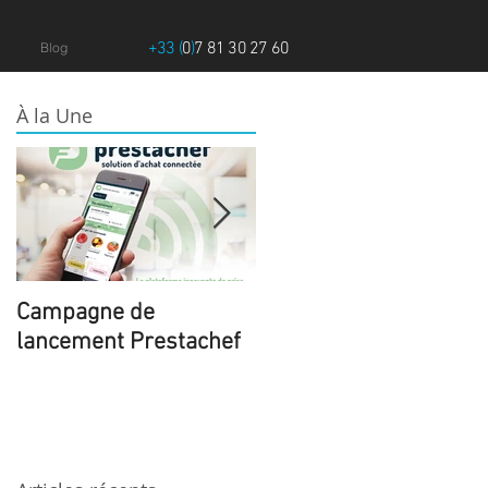
+33 (
0
)
7 81 30 27 60
Blog
À la Une
Campagne de
Le Major N°6 Spécial
lancement Prestachef
International